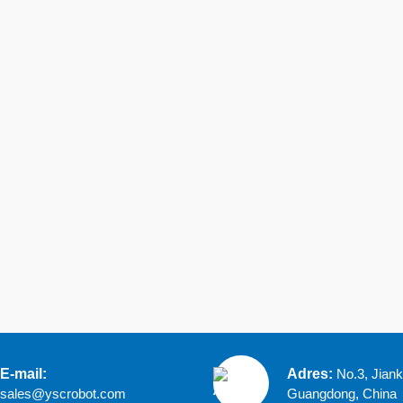
E-mail:
Adres:
No.3, Jian
sales@yscrobot.com
Guangdong, China