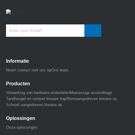
Informatie
Neem contact met ons op
Ons team
Producten
Verwerking van hardware-onderdelen
Meerassige assemblage
Tandheugel en rondsel lineaire trap
Riemaangedreven lineaire as
Schroef aangedreven lineaire as
Oplossingen
Onze oplossingen